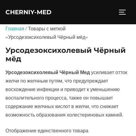
Перейти
CHERNIY-MED
к
ПЕРЕ
содержимому
Главная
/ Товары с меткой
«Урсодезоксихолевый Чёрный мёд»
Урсодезоксихолевый Чёрный
мёд
Урсодезоксихолевый Чёрный Мед
усиливает отток
желчи по желчным путям, что предупреждает
восхождение инфекции и приводит к уменьшению
воспалительного процесса, также он повышает
содержание желчных кислот в желчи, что снижает
возможность образования холестериновых камней.
Отображение единственного товара