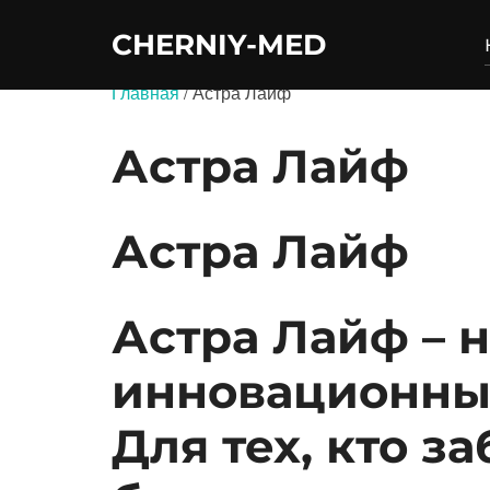
Перейти
CHERNIY-MED
к
содержимому
Главная
/ Астра Лайф
Астра Лайф
Астра Лайф
Астра Лайф – 
инновационных
Для тех, кто з