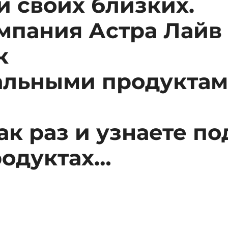
и своих близких.
мпания Астра Лайв 
к
кальными продуктам
ак раз и узнаете п
родуктах…