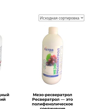
дный
Мезо-ресвератрол
ний
Ресвератрол — это
полифенолическое
соединение