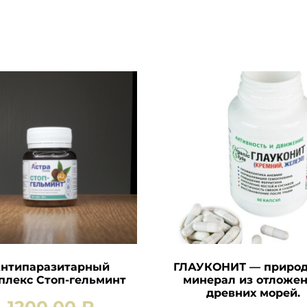
нтипаразитарный
ГЛАУКОНИТ — приро
плекс Стоп-гельминт
минерал из отложе
древних морей.
1200,00
₽