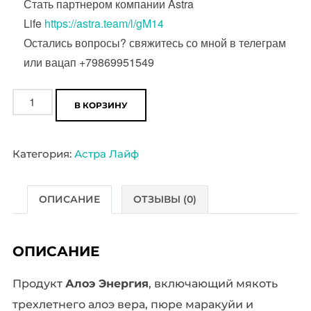
Стать партнером компании Astra
Life
https://astra.team/l/gM14
Остались вопросы? свяжитесь со мной в телеграм
или вацап +79869951549
Количество
В КОРЗИНУ
товара
Алоэ
Категория:
Астра Лайф
Энергия
купить
ОПИСАНИЕ
ОТЗЫВЫ (0)
ОПИСАНИЕ
Продукт
Алоэ Энергия
, включающий мякоть
трехлетнего алоэ вера, пюре маракуйи и