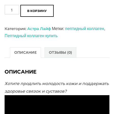
Количество
В КОРЗИНУ
товара
Пептидный
Метки:
пептидный коллаген
,
Категория:
Астра Лайф
коллаген
Пептидный коллаген купить
высшего
качества
Astra
ОПИСАНИЕ
ОТЗЫВЫ (0)
Life
ОПИСАНИЕ
Хотите продлить молодость кожи и поддержать
здоровье связок и суставов?