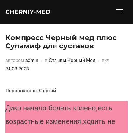
Перейти
CHERNIY-MED
к
ПЕРЕ
содержимому
Компресс Черный мед плюс
Суламиф для суставов
Опубликов
автором
admin
в
Отзывы Черный Мед
вкл
24.03.2023
Переслано от Сергей
Дико начало болеть колено,есть
возрастные изменения,ходить не