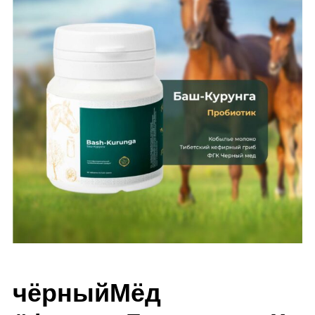
чёрныйМёд