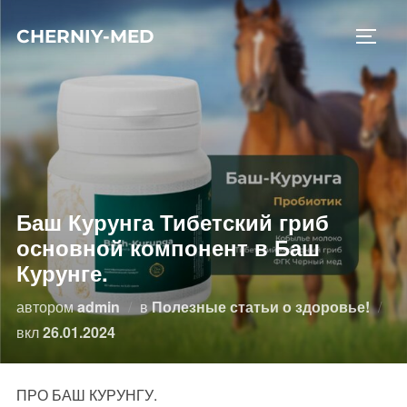
Перейти
CHERNIY-MED
к
ПЕРЕ
содержимому
Баш Курунга Тибетский гриб
основной компонент в Баш
Курунге.
автором
admin
в
Полезные статьи о здоровье!
Опубликовано
вкл
26.01.2024
ПРО БАШ КУРУНГУ.