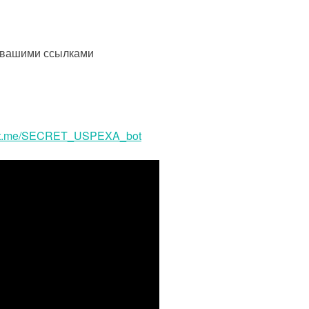
 вашими ссылками
://t.me/SECRET_USPEXA_bot