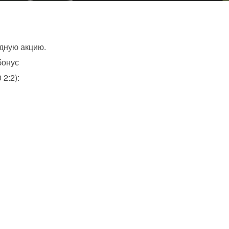
одную акцию.
бонус
2:2):