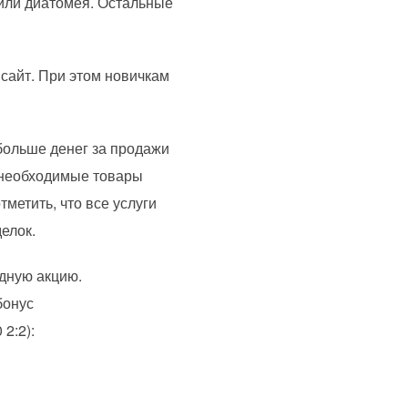
 или диатомея. Остальные
сайт. При этом новичкам
больше денег за продажи
 необходимые товары
метить, что все услуги
елок.
одную акцию.
бонус
2:2):