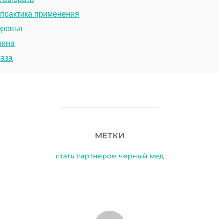
 практика применения
оровья
зина
каза
МЕТКИ
стать партнером черный мед
АВТОР ЗАПИСИ