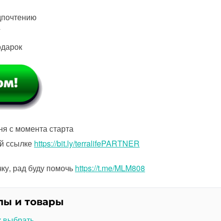
дпочтению
Т
одарок
ня с момента старта
ой ссылке
https://bit.ly/terralifePARTNER
ку, рад буду помочь
https://t.me/MLM808
лы и товары
к выбрать