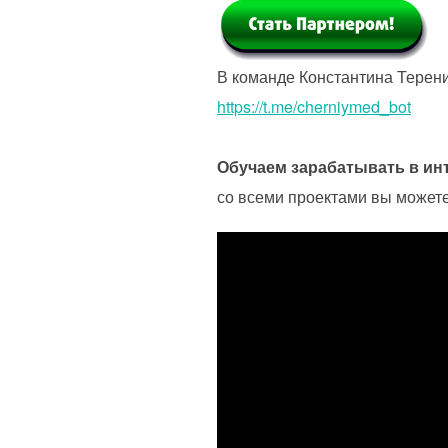
В команде Константина Тере
https://t.me/cherniymed_bot
Обучаем зарабатывать в инт
со всеми проектами вы можете