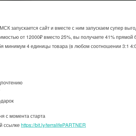
 МСК запускается сайт и вместе с ним запускаем супер выг
имостью от 12000₽ вместо 25%, вы получаете 41% прямой 
бя минимум 4 единицы товара (в любом соотношении 3:1 4:0 
дпочтению
Т
одарок
ня с момента старта
ой ссылке
https://bit.ly/terralifePARTNER