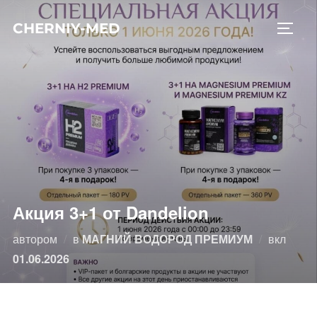
Перейти
CHERNIY-MED
к
ПЕРЕ
содержимому
Акция 3+1 от Dandelion
Опубл
автором
в
МАГНИЙ ВОДОРОД ПРЕМИУМ
вкл
01.06.2026