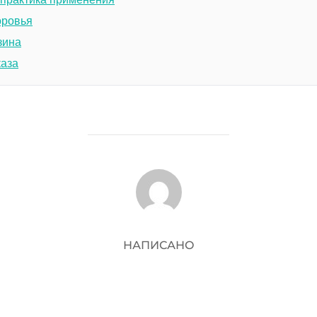
оровья
зина
каза
АВТОР ЗАПИСИ
НАПИСАНО