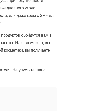
уса, при покупке шести
ежедневного ухода,
сти, или даже крем с SPF для
ю.
х продуктов обойдутся вам в
расоты. Или, возможно, вы
й косметики, вы получаете
пателя. Не упустите шанс