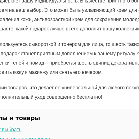
черкнет вашу индивидуальность. В качестве приятного бон
крем на ваш выбор. Это может быть увлажняющий крем для 
овления кожи, антивозрастной крем для сохранения молодо
шаете, какой подарок лучше всего дополнит вашу коллекци
пользуетесь сывороткой и тонером для лица, то шесть таки
 подарок станет приятным дополнением к вашему ритуалу к
енки теней и помад – приобретая шесть единиц декоративно
вить кожу к макияжу или снять его вечером.
рии товаров, что делает ее универсальной для любого поку
ополнительный уход совершенно бесплатно!
лы и товары
к выбрать
 практика применения