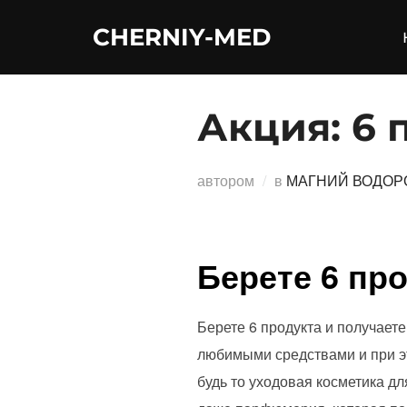
Перейти
CHERNIY-MED
к
содержимому
Акция: 6 
автором
в
МАГНИЙ ВОДОР
Берете 6 про
Берете 6 продукта и получает
любимыми средствами и при э
будь то уходовая косметика дл