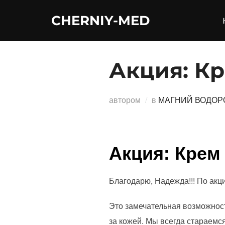
Перейти
CHERNIY-MED
к
содержимому
Акция: Кр
автором
в
МАГНИЙ ВОДОР
Акция: Крем
Благодарю, Надежда!!! По акци
Это замечательная возможност
за кожей. Мы всегда стараемс