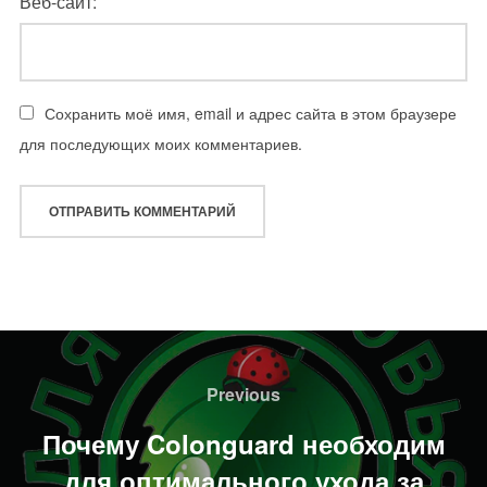
Веб-сайт:
Сохранить моё имя, email и адрес сайта в этом браузере
для последующих моих комментариев.
Навигация
по
Previous
Previous
записям
Почему Colonguard необходим
для оптимального ухода за