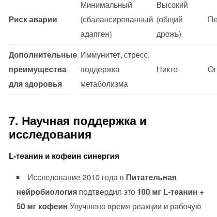
Минимальный
Высокий
Риск аварии
(сбалансированный
(общий
Пе
адапген)
дрожь)
Дополнительные
Иммунитет, стресс,
преимущества
поддержка
Никто
Ог
для здоровья
метаболизма
7. Научная поддержка и
исследования
L-теанин и кофеин синергия
Исследование 2010 года в
Питательная
нейробиология
подтвердил это
100 мг L-теанин +
50 мг кофеин
Улучшено время реакции и рабочую