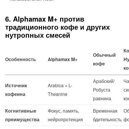
6. Alphamax M+ против
традиционного кофе и других
нутропных смесей
Ко
Обычный
Особенность
Alphamax M+
Н
кофе
к
Арабский/
Ча
Источник
Arabica + L-
Робуста
си
кофеина
Theanine
равнина
ко
Когнитивные
Фокус, память,
Временная
Об
преимущества
нейропротекция
бдительность
фо