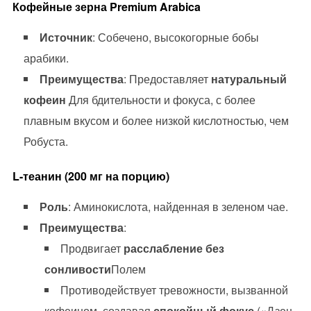
Кофейные зерна Premium Arabica
Источник
: Собечено, высокогорные бобы
арабики.
Преимущества
: Предоставляет
натуральный
кофеин
Для бдительности и фокуса, с более
плавным вкусом и более низкой кислотностью, чем
Робуста.
L-теанин (200 мг на порцию)
Роль
: Аминокислота, найденная в зеленом чае.
Преимущества
:
Продвигает
расслабление без
сонливости
Полем
Противодействует тревожности, вызванной
кофеином, создавая
спокойный фокус
(«Дзен