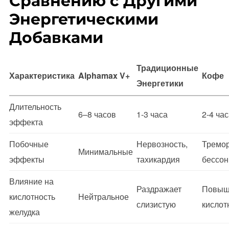
Сравнению с Другими
Энергетическими
Добавками
Традиционные
Характеристика
Alphamax V+
Кофе
Энергетики
Длительность
6–8 часов
1-3 часа
2-4 ча
эффекта
Побочные
Нервозность,
Тремор
Минимальные
эффекты
тахикардия
бессон
Влияние на
Раздражает
Повыш
кислотность
Нейтральное
слизистую
кислот
желудка