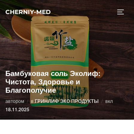
Перейти
CHERNIY-MED
к
ПЕРЕ
содержимому
Бамбуковая соль Эколиф:
Чистота, Здоровье и
Благополучие
Опублико
автором
в
ГРИНЛИФ ЭКО ПРОДУКТЫ
вкл
18.11.2025