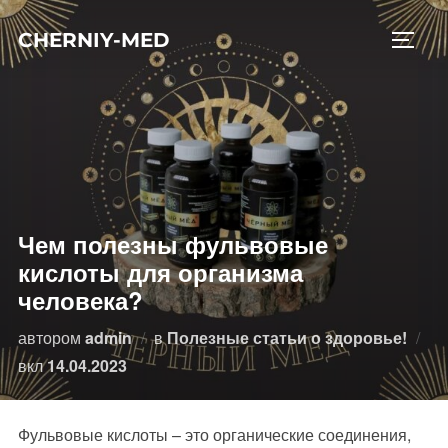
Перейти
CHERNIY-MED
к
ПЕРЕ
содержимому
Чем полезны фульвовые
кислоты для организма
человека?
автором
admin
в
Полезные статьи о здоровье!
Опубликовано
вкл
14.04.2023
Фульвовые кислоты – это органические соединения,