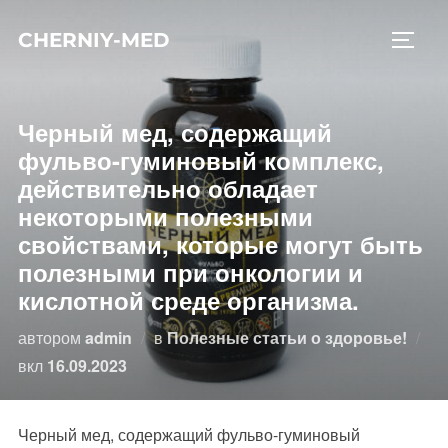
Перейти
CHERNIY-MED
к
ПЕРЕ
содержимому
Черный мед, содержащий
фульво-гуминовый комплекс,
действительно обладает
некоторыми полезными
свойствами, которые могут быть
полезными при онкологии и
кислотной среде организма.
автором
admin
в
Полезные статьи о здоровье!
Опубликовано
вкл
16.09.2023
Черный мед, содержащий фульво-гуминовый