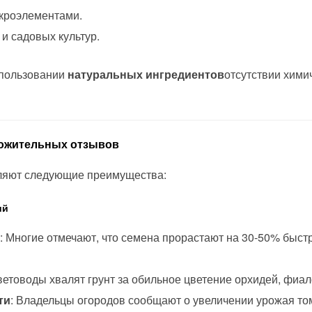
акроэлементами.
и садовых культур.
спользовании
натуральных ингредиентов
отсутствии хими
ложительных отзывов
ляют следующие преимущества:
ий
: Многие отмечают, что семена прорастают на 30-50% быс
ветоводы хвалят грунт за обильное цветение орхидей, фиало
ти
: Владельцы огородов сообщают о увеличении урожая том