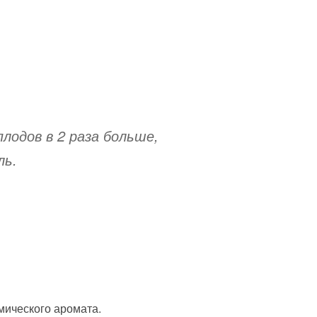
одов в 2 раза больше,
ль.
имического аромата.