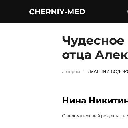
Перейти
CHERNIY-MED
к
содержимому
Чудесное 
отца Алек
автором
в
МАГНИЙ ВОДОР
Нина Никитин
Ошеломительный результат в м