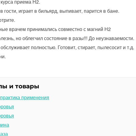
 курса приема Н2.
в гости, играет в бильярд, выпивает, парится в бане.
отрите.
ые врачем принимались совместно с магний Н2
лезнь, но облегчил состояние в разы!!! До неузнаваемости.
обслуживает полностью. Готовит, стирает, пылесосит и т.д.
ни.
лы и товары
 практика применения
оровья
оровья
зина
каза