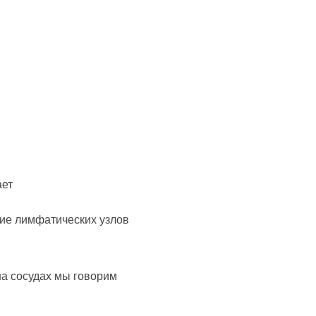
ает
ние лимфатических узлов
на сосудах мы говорим