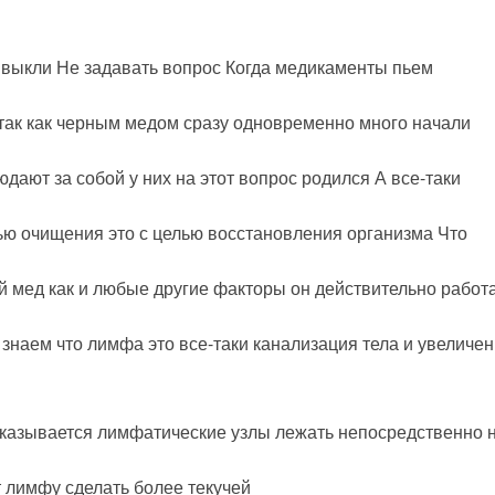
ивыкли Не задавать вопрос Когда медикаменты пьем
т так как черным медом сразу одновременно много начали
юдают за собой у них на этот вопрос родился А все-таки
елью очищения это с целью восстановления организма Что
й мед как и любые другие факторы он действительно работ
 знаем что лимфа это все-таки канализация тела и увеличе
 оказывается лимфатические узлы лежать непосредственно 
т лимфу сделать более текучей