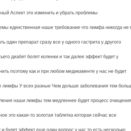
жный Аспект это изменить и убрать проблемы
темы единственная наше требование что лимфа никогда не п
ть один препарат сразу все у одного гастрита у другого
тьего диабет болят коленки и так далее эффект будет у
нить поэтому как и при любом медикаменте у нас не будет
ые лимфы У всех разные Чем дольше заболевания тем боль
аления наши лимфы тем медленнее будет процесс очищения
ное это какая-то золотая таблетка которая сейчас все
 и будет эффект еще один вопрос у нас то есть несколько