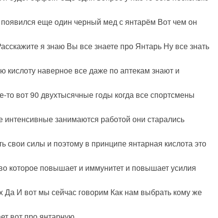
с появился еще один черный мед с янтарём Вот чем он
асскажите я знаю Вы все знаете про Янтарь Ну все знать
ую кислоту наверное все даже по аптекам знают и
де-то вот 90 двухтысячные годы когда все спортсмены
е интенсивные занимаются работой они старались
ть свои силы и поэтому в принципе янтарная кислота это
тво которое повышает и иммунитет и повышает усилия
х Да И вот мы сейчас говорим Как нам выбрать кому же
ает вот про янтарную