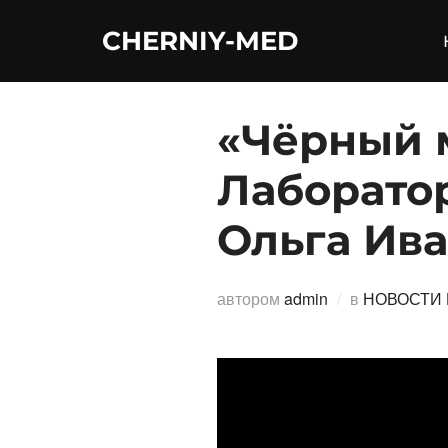
Перейти
CHERNIY-MED
к
содержимому
«Чёрный 
Лаборато
Ольга Ив
автором
admin
в
НОВОСТИ 