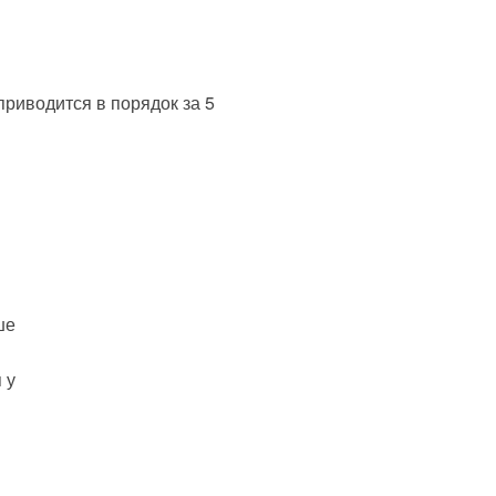
риводится в порядок за 5
ше
 у