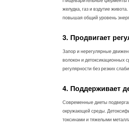
Пищеварительные ферменты в
желудка, газ и вздутие живот
повышая общий уровень энерг
3. Продвигает рег
Запор и нерегулярные движен
волокон и детоксикационных ср
регулярности без резких слаб
4. Поддерживает д
Современные диеты подвергают
окружающей среды. Детоксифи
токсинами и тяжелыми металла