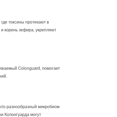
где токсины протекают в
 и корень зефира, укрепляют
ваемый Colonguard, помогает
ний.
 что разнообразный микробиом
ки Колонгуарда могут