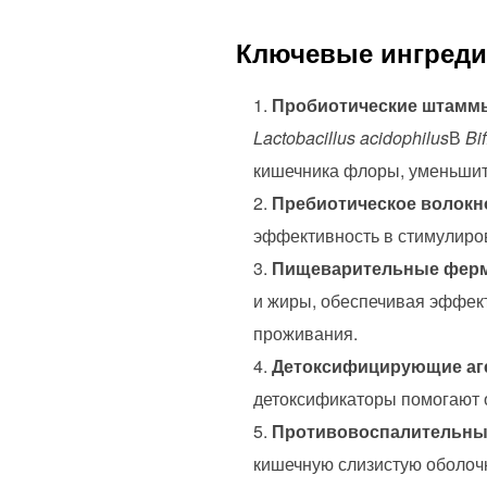
Ключевые ингредие
Пробиотические штамм
Lactobacillus acidophilus
В
Bi
кишечника флоры, уменьшит
Пребиотическое волокно (
эффективность в стимулиро
Пищеварительные ферме
и жиры, обеспечивая эффек
проживания.
Детоксифицирующие аген
детоксификаторы помогают о
Противовоспалительные 
кишечную слизистую оболочк