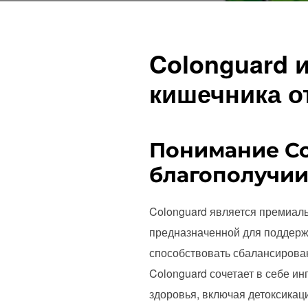
Colonguard 
кишечника от
Понимание Co
благополучи
Colonguard является премиал
предназначенной для поддерж
способствовать сбалансирован
Colonguard сочетает в себе и
здоровья, включая детоксикац