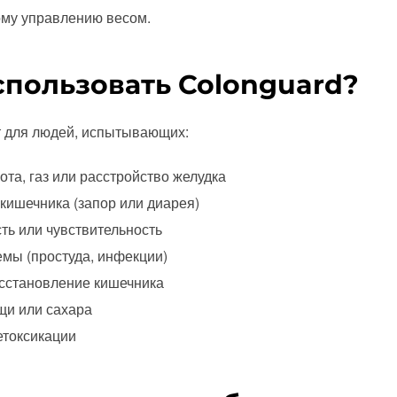
ому управлению весом.
спользовать Colonguard?
т для людей, испытывающих:
та, газ или расстройство желудка
ишечника (запор или диарея)
ь или чувствительность
мы (простуда, инфекции)
осстановление кишечника
щи или сахара
етоксикации