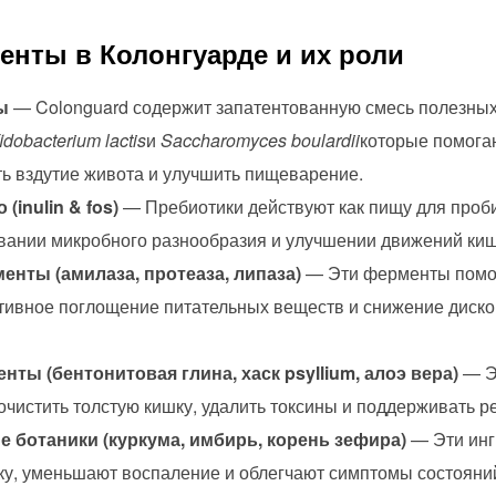
нты в Колонгуарде и их роли
ы
— Colonguard содержит запатентованную смесь полезных 
fidobacterium lactis
и
Saccharomyces boulardii
которые помога
ь вздутие живота и улучшить пищеварение.
inulin & fos)
— Пребиотики действуют как пищу для проб
вании микробного разнообразия и улучшении движений киш
нты (амилаза, протеаза, липаза)
— Эти ферменты помог
тивное поглощение питательных веществ и снижение диск
ты (бентонитовая глина, хаск psyllium, алоэ вера)
— Э
чистить толстую кишку, удалить токсины и поддерживать р
ботаники (куркума, имбирь, корень зефира)
— Эти инг
у, уменьшают воспаление и облегчают симптомы состояний