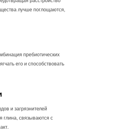
редотвращая расстройство
вещества лучше поглощаются,
мбинация пребиотических
мягчать его и способствовать
и
дов и загрязнителей
 глина, связываются с
акт.