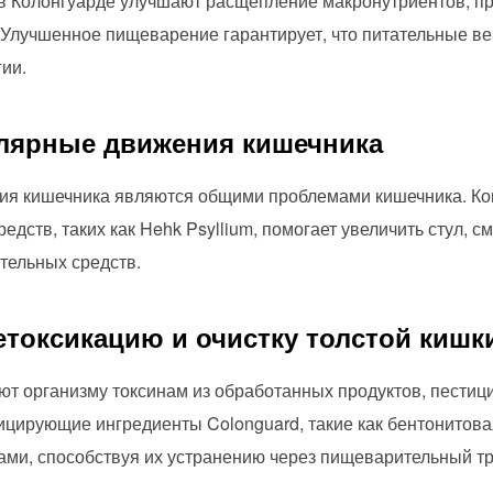
 Колонгуарде улучшают расщепление макронутриентов, п
а. Улучшенное пищеварение гарантирует, что питательные 
ии.
улярные движения кишечника
ия кишечника являются общими проблемами кишечника. Ко
едств, таких как Hehk Psyllium, помогает увеличить стул, с
ительных средств.
етоксикацию и очистку толстой кишк
 организму токсинам из обработанных продуктов, пестици
цирующие ингредиенты Colonguard, такие как бентонитовая
ми, способствуя их устранению через пищеварительный тр