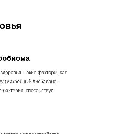
овья
кробиома
доровья. Такие факторы, как
озу (микробный дисбаланс).
 бактерии, способствуя