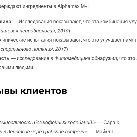
верждают ингредиенты в Alphamax M+:
феина
— Исследования показывают, что эта комбинация ул
ищевая нейробиология, 2010
)
инические испытания показывают, что это улучшает памят
спортивного питания, 2017
)
ость
— исследование в
Фитомедицина
обнаружил, что это
совыми людьми.
ывы клиентов
выносливость без кофейных колебаний!»
— Сара К.
 в действие через рабочие встречи».
— Майкл Т.