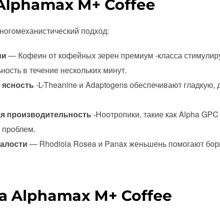
Alphamax M+ Coffee
ногомеханистический подход:
ии
— Кофеин от кофейных зерен премиум -класса стимулир
ность в течение нескольких минут.
 ясность
-L-Theanine и Adaptogens обеспечивают гладкую,
ая производительность
-Ноотропики, такие как Alpha GPC
 проблем.
талости
— Rhodiola Rosea и Panax женьшень помогают борь
 Alphamax M+ Coffee