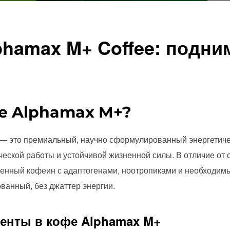
lphamax M+ Coffee: подни
фе Alphamax M+?
e — это премиальный, научно сформулированный энергетич
еской работы и устойчивой жизненной силы. В отличие от
твенный кофеин с адаптогенами, ноотропиками и необходи
анный, без джаттер энергии.
енты в кофе Alphamax M+