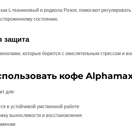
как L-теаниновый и родиола Розоя, помогают регулировать 
астороженному состоянию.
я защита
енолами, которые борются с окислительным стрессом и во
спользовать кофе Alphama
ит для:
я в устойчивой умственной работе
жку выносливости и восстановления
заменам