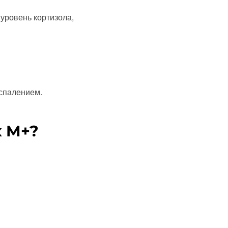
уровень кортизола,
спалением.
x M+?