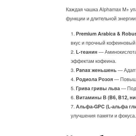
Каждая чашка Alphamax M+ упа
функции и длительной энергии
Premium Arabica & Robus
вкус и прочный кофеиновый
L-теанин
— Аминокислота,
эффектам кофеина.
Panax женьшень
— Адапт
Родиола Розоя
— Повышае
Грива гривы льва
— Подд
Витамины В (B6, B12, ни
Альфа-GPC (L-альфа г
улучшения памяти и фокуса.