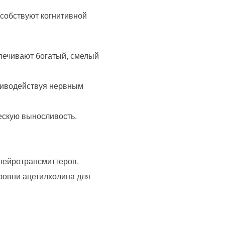
особствуют когнитивной
печивают богатый, смелый
тиводействуя нервным
ескую выносливость.
нейротрансмиттеров.
ровни ацетилхолина для