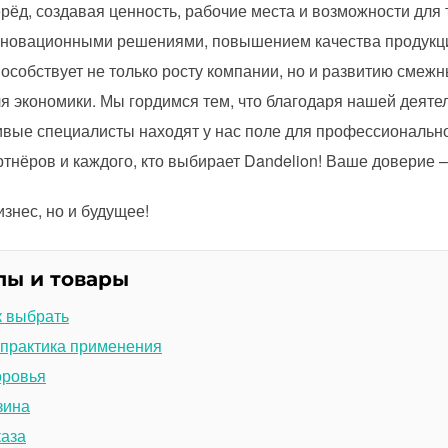
ёд, создавая ценность, рабочие места и возможности для
нновационными решениями, повышением качества продукци
пособствует не только росту компании, но и развитию смежн
 экономики. Мы гордимся тем, что благодаря нашей деяте
ивые специалисты находят у нас поле для профессионально
тнёров и каждого, кто выбирает Dandelion! Ваше доверие 
знес, но и будущее!
лы и товары
к выбрать
 практика применения
оровья
зина
каза