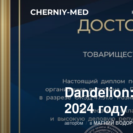
Перейти
CHERNIY-MED
к
содержимому
Dandelion
2024 году
автором
в
МАГНИЙ ВОДОР