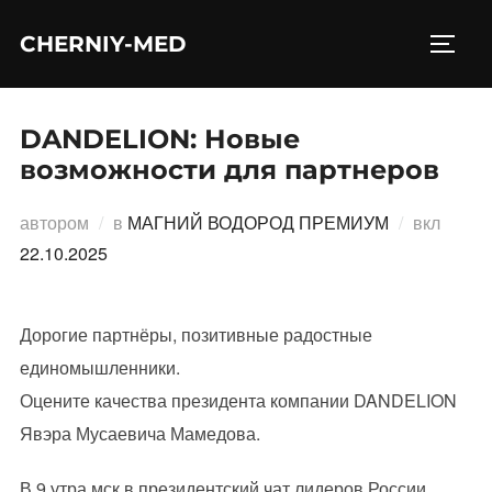
Перейти
CHERNIY-MED
к
ПЕРЕ
содержимому
DANDELION: Новые
возможности для партнеров
Опубл
автором
в
МАГНИЙ ВОДОРОД ПРЕМИУМ
вкл
22.10.2025
Дорогие партнёры, позитивные радостные
единомышленники.
Оцените качества президента компании DANDELION
Явэра Мусаевича Мамедова.
В 9 утра мск в президентский чат лидеров России