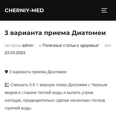
Перейти
CHERNIY-MED
к
ПЕРЕ
содержимому
3 варианта приема Диатомеи
автором
admin
в
Полезные статьи о здоровье!
вкл
Опубликовано
23.03.2023
🛡️ 3 варианта приема Диатомеи
1️⃣ Смешать 0.5-1 мерную ложку Диатомеи с Черным
медом в стакане теплой воды и выпить утром
натощак, предварительно сделав несколько глотков
горячей воды.