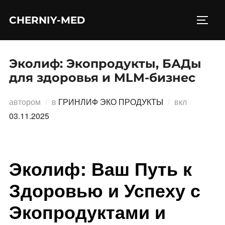
Перейти
CHERNIY-MED
к
ПЕРЕ
содержимому
Эколиф: Экопродукты, БАДы
для здоровья и MLM-бизнес
Опублико
автором
в
ГРИНЛИФ ЭКО ПРОДУКТЫ
вкл
03.11.2025
Эколиф: Ваш Путь к
Здоровью и Успеху с
Экопродуктами и