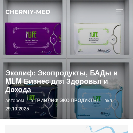
Перейти
CHERNIY-MED
к
ПЕРЕ
содержимому
Эколиф: Экопродукты, БАДы и
MLM Бизнес для Здоровья и
Дохода
Опублико
автором
в
ГРИНЛИФ ЭКО ПРОДУКТЫ
вкл
29.10.2025