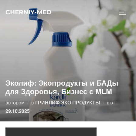
Перейти
CHERNIY-MED
к
ПЕРЕ
содержимому
Эколиф: Экопродукты и БАДы
для Здоровья, Бизнес с MLM
Опублико
автором
в
ГРИНЛИФ ЭКО ПРОДУКТЫ
вкл
29.10.2025