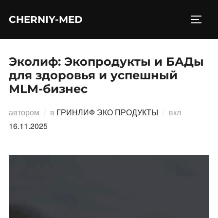
Перейти
CHERNIY-MED
к
ПЕРЕ
содержимому
Эколиф: Экопродукты и БАДы
для здоровья и успешный
MLM-бизнес
Опублико
автором
в
ГРИНЛИФ ЭКО ПРОДУКТЫ
вкл
16.11.2025