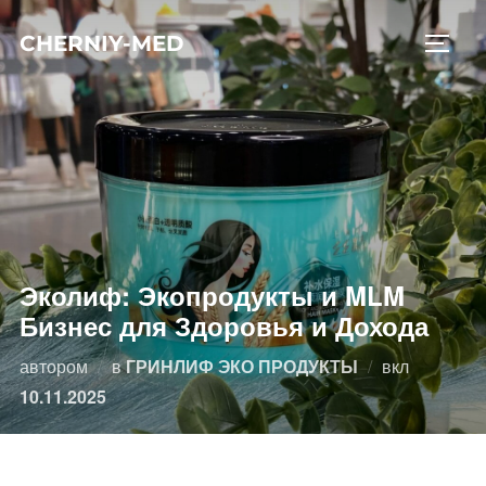
Перейти
CHERNIY-MED
к
ПЕРЕ
содержимому
Эколиф: Экопродукты и MLM
Бизнес для Здоровья и Дохода
Опублико
автором
в
ГРИНЛИФ ЭКО ПРОДУКТЫ
вкл
10.11.2025