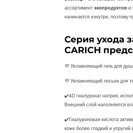
ассортимент
экопродуктов
и 
начинается изнутри, поэтому 
Серия ухода з
CARICH предс
💜 Увлажняющий гель для душа
💜 Увлажняющий лосьон для те
✔️4D гиалуронат натрия, испо
Внешний слой наполняется вла
✔️Гиалуроновая кислота актив
коже более гладкий и упругий 