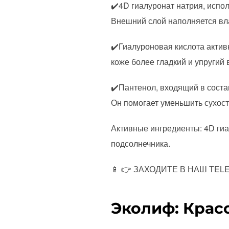
✔️4D гиалуронат натрия, испо
Внешний слой наполняется вла
✔️Гиалуроновая кислота актив
коже более гладкий и упругий 
✔️Пантенол, входящий в сост
Он помогает уменьшить сухост
Активные ингредиенты: 4D гиа
подсолнечника.
📱 👉 ЗАХОДИТЕ В НАШ TELEGR
Эколиф: Крас