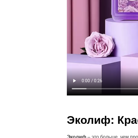
Эколиф: Кра
Эколиф
– это больше, чем пр