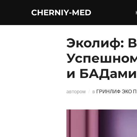
Перейти
CHERNIY-MED
к
содержимому
Эколиф: В
Успешном
и БАДами
автором
в
ГРИНЛИФ ЭКО 