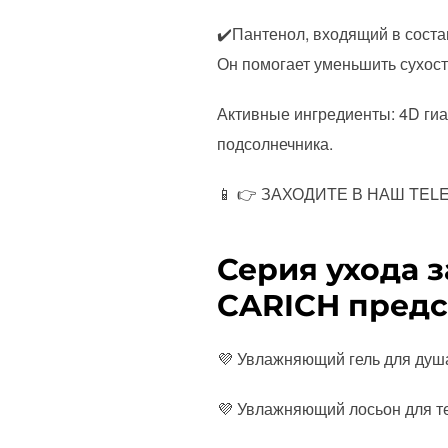
✔️Пантенол, входящий в сост
Он помогает уменьшить сухост
Активные ингредиенты: 4D гиа
подсолнечника.
📱 👉 ЗАХОДИТЕ В НАШ TELEGR
Серия ухода з
CARICH предс
💜 Увлажняющий гель для душа
💜 Увлажняющий лосьон для те