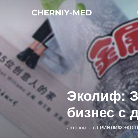
Перейти
CHERNIY-MED
к
содержимому
Эколиф: З
бизнес с
автором
в
ГРИНЛИФ ЭКО 