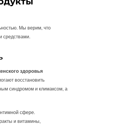
одукты
ностью. Мы верим, что
и средствами.
ь
енского здоровья
могают восстановить
ным синдромом и климаксом, а
интимной сфере.
ракты и витамины,