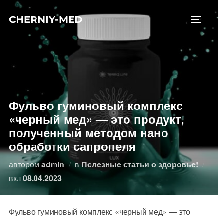
Перейти
CHERNIY-MED
к
ПЕРЕ
содержимому
Фульво гуминовый комплекс
«черный мед» — это продукт,
полученный методом нано
обработки сапропеля
автором
admin
в
Полезные статьи о здоровье!
Опубликовано
вкл
08.04.2023
Фульво гуминовый комплекс «черный мед» — это