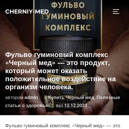
Перейти
CHERNIY-MED
к
ПЕРЕ
содержимому
Фульво гуминовый комплекс
«Черный мед» — это продукт,
который может оказать
положительное воздействие на
организм человека.
автором
admin
в
Купить Черный мед
,
Полезные
Опубликовано
статьи о здоровье!
вкл
12.12.2023
Фульво гуминовый комплекс «Черный мед» — это