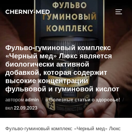
Перейти
CHERNIY-MED
к
ПЕРЕ
содержимому
Фульво-гуминовый комплекс
«Черный мед» Люкс является
биологически активной
добавкой, которая содержит
высокие концентрации
фульвовой и гуминовой кислот
автором
admin
в
Полезные статьи о здоровье!
Опубликовано
вкл
22.09.2023
Фульво-гуминовый комплекс «Черный мед» Люкс