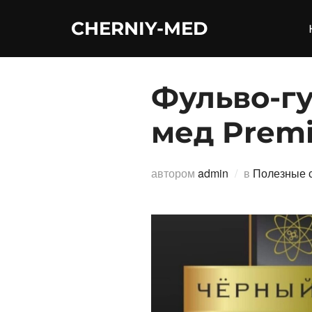
Перейти
CHERNIY-MED
к
содержимому
Фульво-г
мед Prem
автором
admin
в
Полезные с