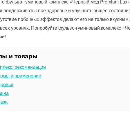
 что фульво-гуминовый комплекс «Черный мед Premium Lux
ся поддерживать свое здоровье и улучшить общее состояни
тсутствие побочных эффектов делают его не только вкусным
 всех уровнях. Попробуйте фульво-гуминовый комплекс «Ч
ми!
лы и товары
плекс: рекомендации
ормы и применение
оровья
зина
каза