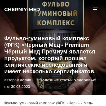
Перейти
CHERNIY-MED
к
ПЕРЕ
содержимому
Фульво-гуминовый комплекс
(ФГК) «Черный Мед» Premium
Чёрный Мед Премиум является
продуктом, который прошел
клинические исследования и
имеет несколько сертификатов.
автором
admin
в
Полезные статьи о здоровье!
Опубликовано
вкл
30.08.2023
Фульво-гуминовый комплекс (ФГК) «Черный Мед»