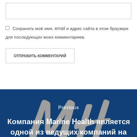
Сохранить моё имя, email и адрес сайта в этом браузере
для последующих моих комментариев.
Навигация
по
Previous
Previous
записям
Компания Marine Health является
одной из ведущих компаний на