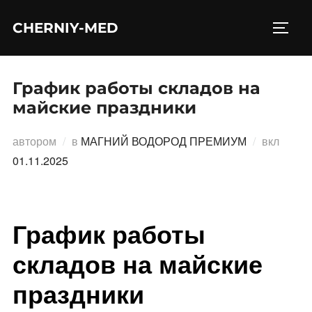
Перейти
CHERNIY-MED
к
ПЕРЕ
содержимому
График работы складов на
майские праздники
Опубл
автором
в
МАГНИЙ ВОДОРОД ПРЕМИУМ
вкл
01.11.2025
График работы
складов на майские
праздники