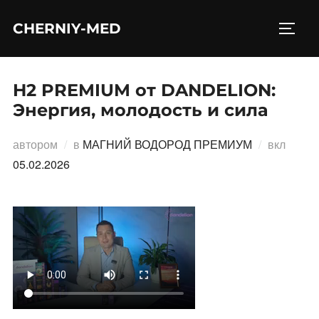
Перейти
CHERNIY-MED
к
ПЕРЕ
содержимому
H2 PREMIUM от DANDELION:
Энергия, молодость и сила
Опубл
автором
в
МАГНИЙ ВОДОРОД ПРЕМИУМ
вкл
05.02.2026