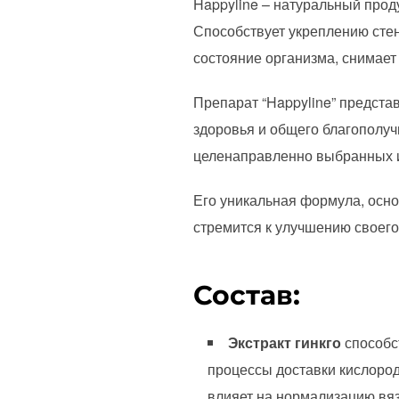
Happyline – натуральный прод
Способствует укреплению стен
состояние организма, снимает 
Препарат “Happyline” предста
здоровья и общего благополуч
целенаправленно выбранных и
Его уникальная формула, осно
стремится к улучшению своего
Состав:
Экстракт гинкго
способс
процессы доставки кислорода
влияет на нормализацию вяз