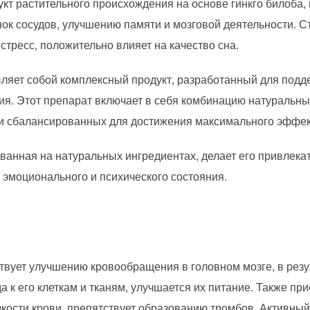
укт растительного происхождения на основе гинкго билоба,
ок сосудов, улучшению памяти и мозговой деятельности. 
стресс, положительно влияет на качество сна.
вляет собой комплексный продукт, разработанный для подд
ия. Этот препарат включает в себя комбинацию натуральны
 сбалансированных для достижения максимального эффек
ванная на натуральных ингредиентах, делает его привлека
 эмоционального и психического состояния.
твует улучшению кровообращения в головном мозге, в резу
 к его клеткам и тканям, улучшается их питание. Также пр
кости крови, препятствует образованию тромбов. Активный