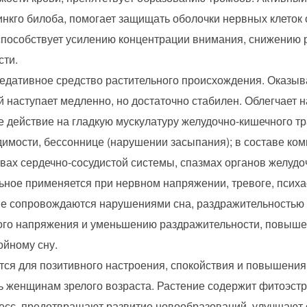
инкго билоба, помогает защищать оболочки нервных клето
способствует усилению концентрации внимания, снижению р
сти.
едативное средство растительного происхождения. Оказы
 наступает медленно, но достаточно стабилен. Облегчает н
 действие на гладкую мускулатуру желудочно-кишечного тр
мости, бессоннице (нарушении засыпания); в составе ком
ах сердечно-сосудистой системы, спазмах органов желудоч
ьное применяется при нервном напряжении, тревоге, психа
рые сопровождаются нарушениями сна, раздражительностью
ого напряжения и уменьшению раздражительности, повыше
ойному сну.
ся для позитивного настроения, спокойствия и повышения 
ь женщинам зрелого возраста. Растение содержит фитоэст
ресс, предотвращают развитие новообразований, улучшают