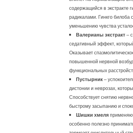
содержащийся в экстракте г
радикалами. Гинкго билоба 
уменьшению чувства устало
Валерианы экстракт
– с
седативный эффект, который
Оказывает спазмолитическое
повышенной нервной возбуди
функциональных расстройств
Пустырник
– успокоител
дистонии и неврозах, кото
Способствует снятию нервн
быстрому засыпанию и спок
Шишки хмеля
применяют
особенно полезно принимат
тормозят окислительный ст