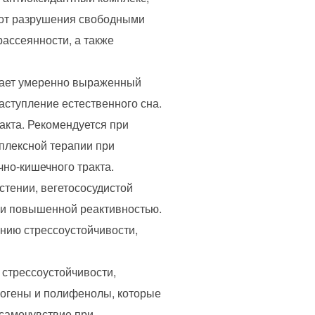
к от разрушения свободными
ассеянности, а также
вает умеренно выраженный
аступление естественного сна.
акта. Рекомендуется при
плексной терапии при
но-кишечного тракта.
стении, вегетососудистой
 и повышенной реактивностью.
нию стрессоустойчивости,
стрессоустойчивости,
рогены и полифенолы, которые
 самочувствие при