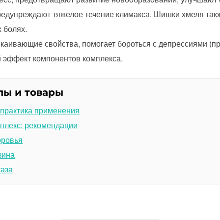
редупреждают тяжелое течение климакса. Шишки хмеля та
 болях.
окаивающие свойства, помогает бороться с депрессиями (п
й эффект компонентов комплекса.
лы и товары
 практика применения
плекс: рекомендации
оровья
зина
каза