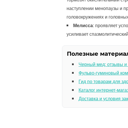
наступлении менопаузы и п
головокружениях и головных
Мелисса
: проявляет усп
усиливает спазмолитически
Полезные материа
Черный мед: отзывы и
Фульво-гуминовый ком
Гид по товарам для зд
Каталог интернет-мага
Доставка и условия за