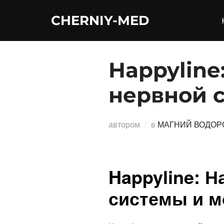
Перейти
CHERNIY-MED
к
содержимому
Happyline
нервной 
автором
в
МАГНИЙ ВОДОР
Happyline: 
системы и м