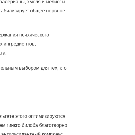
 валерианы, хмеля и мелиссы.
Стабилизирует общее нервное
ержания психического
х ингредиентов,
та.
тельным выбором для тех, кто
льтате этого оптимизируются
ием гинкго билоба благотворно
 антиоксидантный комплекс,