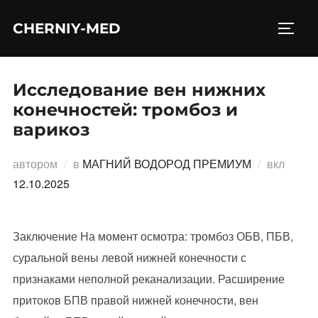
Перейти
CHERNIY-MED
к
ПЕРЕ
содержимому
Исследование вен нижних
конечностей: тромбоз и
варикоз
Опубл
автором
в
МАГНИЙ ВОДОРОД ПРЕМИУМ
вкл
12.10.2025
Заключение На момент осмотра: тромбоз ОБВ, ПБВ,
суральной вены левой нижней конечности с
признаками неполной реканализации. Расширение
притоков БПВ правой нижней конечности, вен