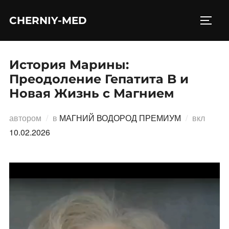
Перейти
CHERNIY-MED
к
ПЕРЕ
содержимому
История Марины:
Преодоление Гепатита B и
Новая Жизнь с Магнием
Опубл
автором
в
МАГНИЙ ВОДОРОД ПРЕМИУМ
вкл
10.02.2026