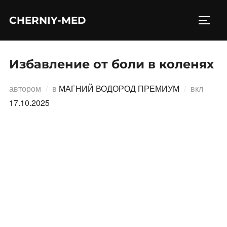
Перейти
CHERNIY-MED
к
ПЕРЕ
содержимому
Избавление от боли в коленях
Опубл
автором
в
МАГНИЙ ВОДОРОД ПРЕМИУМ
вкл
17.10.2025