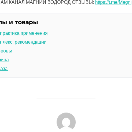
GRAM КАНАЛ МАГНИЙ ВОДОРОД ОТЗЫВЫ:
https://t.me/Magn
лы и товары
 практика применения
плекс: рекомендации
оровья
зина
каза
АВТОР ЗАПИСИ