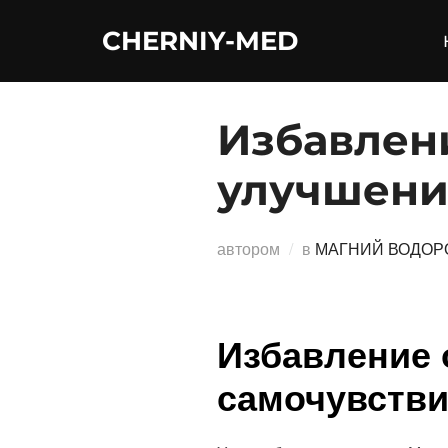
Перейти
CHERNIY-MED
к
содержимому
Избавлен
улучшени
автором
в
МАГНИЙ ВОДОР
Избавление 
самочувств