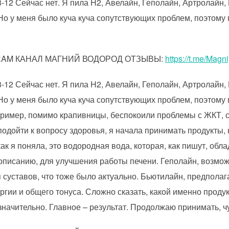
-12 Сейчас нет. Я пила H2, Авелайн, Геполайн, Артролайн
 Но у меня было куча куча сопутствующих проблем, поэтому
GRAM КАНАЛ МАГНИЙ ВОДОРОД ОТЗЫВЫ:
https://t.me/Magn
-12 Сейчас нет. Я пила H2, Авелайн, Геполайн, Артролайн
 Но у меня было куча куча сопутствующих проблем, поэтому
пример, помимо крапивницы, беспокоили проблемы с ЖКТ, с
подойти к вопросу здоровья, я начала принимать продукты
ак я поняла, это водородная вода, которая, как пишут, об
 описанию, для улучшения работы печени. Геполайн, возмо
я суставов, что тоже было актуально. Бьютилайн, предпола
ргии и общего тонуса. Сложно сказать, какой именно прод
начительно. Главное – результат. Продолжаю принимать, ч