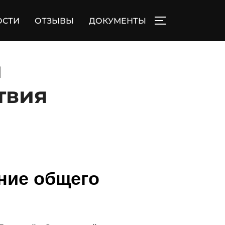
ОСТИ
ОТЗЫВЫ
ДОКУМЕНТЫ
ПЕРЕКЛЮЧИТЬ
и
твия
ние общего