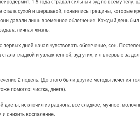
йродермит. 1,5 года страдал сильный зуд по всему телу, ц
жа стала сухой и шершавой, появились трещины, которые к
 они давали лишь временное облегчение. Каждый день был 
радала личная жизнь.
с первых дней начал чувствовать облегчение, сон. Постепе
 стала гладкой и увлажненной, зуд утих, и я впервые за до
ечение 2 недель. (До этого были другие методы лечения то
оже помогло: чистка, диета).
й диеты, исключил из рациона все сладкое, мучное, молочн
м и снизить воспаление.