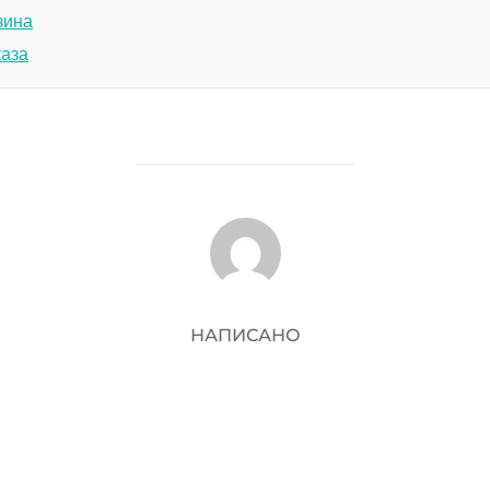
зина
каза
АВТОР ЗАПИСИ
НАПИСАНО