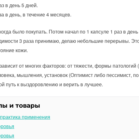
з в день 5 дней.
за в день, в течение 4 месяцев.
огда было покупать. Потом начал по 1 капсуле 1 раз в ден
ходимости 3 раза принимаю, делаю небольшие перерывы. Эт
тояние кожи.
ависит от многих факторов: от тяжести, формы патологий (
ловека, мышления, установок (Оптимист либо пессимист, по
ой путь к выздоровлению и верить в лучшее.
лы и товары
 практика применения
оровья
оровья