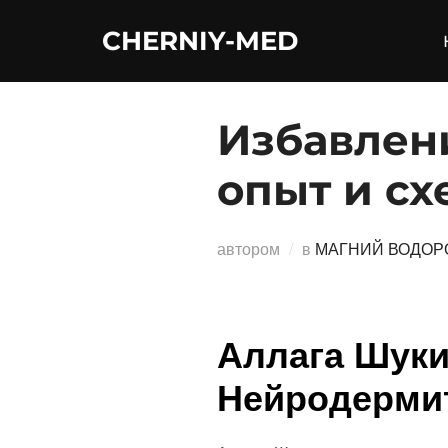
Перейти
CHERNIY-MED
к
содержимому
Избавлен
опыт и сх
автором
в
МАГНИЙ ВОДОР
Аллага Шуки
Нейродерми