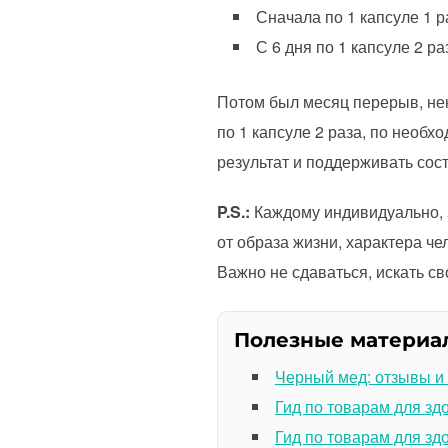
Сначала по 1 капсуле 1 ра
С 6 дня по 1 капсуле 2 ра
Потом был месяц перерыв, нек
по 1 капсуле 2 раза, по необ
результат и поддерживать сос
P.S.:
Каждому индивидуально, з
от образа жизни, характера че
Важно не сдаваться, искать св
Полезные материа
Черный мед: отзывы и
Гид по товарам для зд
Гид по товарам для зд