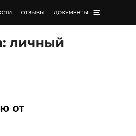
ОСТИ
ОТЗЫВЫ
ДОКУМЕНТЫ
ПЕРЕКЛЮЧИТЬ
а: личный
ию от