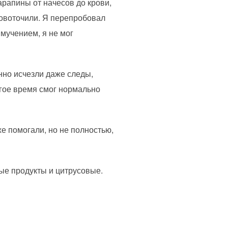
арапины от начесов до крови,
ровоточили. Я перепробовал
мучением, я не мог
нно исчезли даже следы,
лгое время смог нормально
же помогали, но не полностью,
ые продукты и цитрусовые.