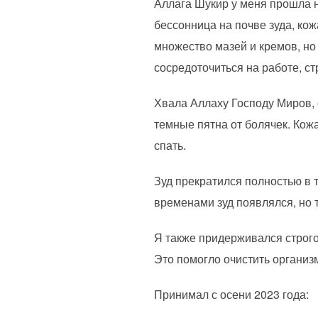
Аллага Шукир у меня прошла не
бессонница на почве зуда, ко
множество мазей и кремов, но
сосредоточиться на работе, ст
Хвала Аллаху Господу Миров, 
темные пятна от болячек. Кожа
спать.
Зуд прекратился полностью в т
временами зуд появлялся, но т
Я также придерживался строго
Это помогло очистить организ
Принимал с осени 2023 года: