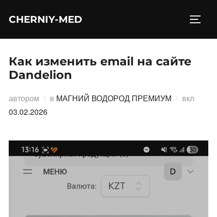
Перейти
CHERNIY-MED
к
ПЕРЕ
содержимому
Как изменить email на сайте
Dandelion
Опубл
автором
в
МАГНИЙ ВОДОРОД ПРЕМИУМ
вкл
03.02.2026