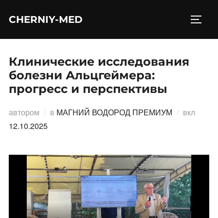
Перейти
CHERNIY-MED
к
ПЕРЕ
содержимому
Клинические исследования
болезни Альцгеймера:
прогресс и перспективы
Опубл
автором
в
МАГНИЙ ВОДОРОД ПРЕМИУМ
вкл
12.10.2025