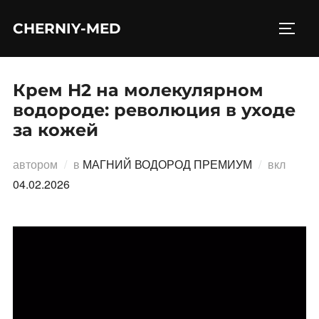
Перейти
CHERNIY-MED
к
ПЕРЕ
содержимому
Крем H2 на молекулярном
водороде: революция в уходе
за кожей
Опубл
автором
в
МАГНИЙ ВОДОРОД ПРЕМИУМ
вкл
04.02.2026