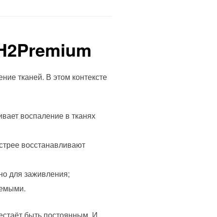
 H2Premium
ние тканей. В этом контексте
вает воспаление в тканях
ыстрее восстанавливают
но для заживления;
уемыми.
рестаёт быть постоянным. И