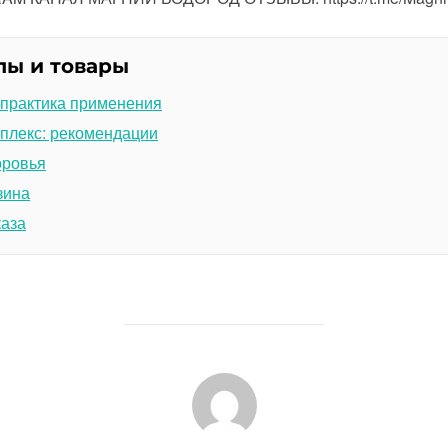
лы и товары
 практика применения
плекс: рекомендации
оровья
зина
каза
АВТОР ЗАПИСИ