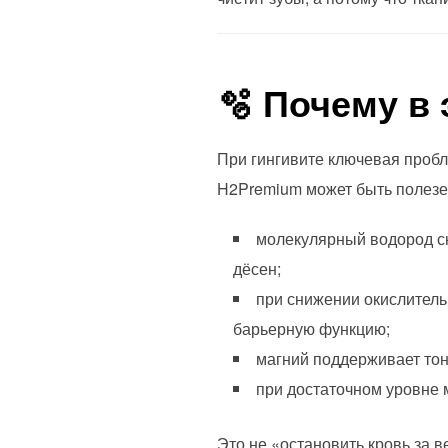
🫧 Почему в
При гингивите ключевая пробл
H2Premium может быть полезен
молекулярный водород сн
дёсен;
при снижении окислитель
барьерную функцию;
магний поддерживает тон
при достаточном уровне
Это не «остановить кровь за 