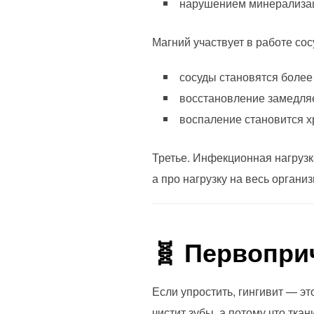
нарушением минерализац
Магний участвует в работе сос
сосуды становятся боле
восстановление замедля
воспаление становится 
Третье. Инфекционная нагрузк
а про нагрузку на весь организ
🧬 Первопри
Если упростить, гингивит — эт
чистит зубы, а потому что тка