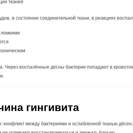
ии тканей
удов, в состоянии соединительной ткани, в реакциях воспале
е ломкими
ется
хроническим
а. Через воспалённые дёсны бактерии попадают в кровоток. 
м.
чина гингивита
о: конфликт между бактериями и ослабленной тканью дёсен.
ни не успевают восстанавливаться и держать барьер.