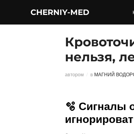
Перейти
CHERNIY-MED
к
содержимому
Кровоточи
нельзя, л
автором
в
МАГНИЙ ВОДОР
🫧 Сигналы 
игнорироват