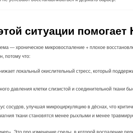
 этой ситуации помогает
ема — хроническое микровоспаление + плохое восстановле
, потому что:
ижает локальный окислительный стресс, который поддержи
ного давления клетки слизистой и соединительной ткани б
ус сосудов, улучшая микроциркуляцию в дёснах, что критич
 магния ткани становятся менее рыхлыми и менее травмир
вечер». Это про изменение среды, в которой воспаление пе