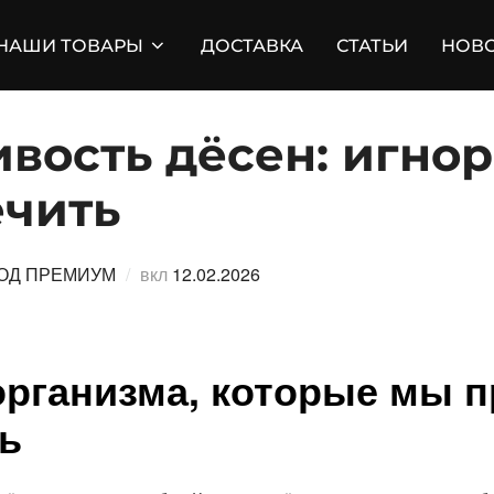
НАШИ ТОВАРЫ
ДОСТАВКА
СТАТЬИ
НОВ
вость дёсен: игно
ечить
Опубликовано
ОД ПРЕМИУМ
вкл
12.02.2026
организма, которые мы 
ь