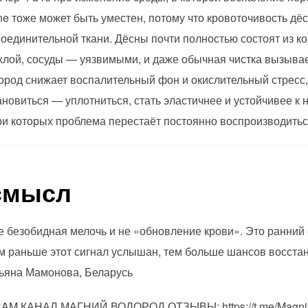
ne тоже может быть уместен, потому что кровоточивость дёс
оединительной ткани. Дёсны почти полностью состоят из кол
хлой, сосуды — уязвимыми, и даже обычная чистка вызывае
дород снижает воспалительный фон и окислительный стресс, 
овиться — уплотниться, стать эластичнее и устойчивее к н
при которых проблема перестаёт постоянно воспроизводитьс
смысл
 безобидная мелочь и не «обновление крови». Это ранний с
ем раньше этот сигнал услышан, тем больше шансов восста
тьяна Мамонова, Беларусь
M КАНАЛ МАГНИЙ ВОДОРОД ОТЗЫВЫ: https://t.me/Magniy