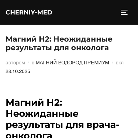
Перейти
CHERNIY-MED
к
ПЕРЕ
содержимому
Магний Н2: Неожиданные
результаты для онколога
Опубл
автором
в
МАГНИЙ ВОДОРОД ПРЕМИУМ
вкл
28.10.2025
Магний Н2:
Неожиданные
результаты для врача-
онколога