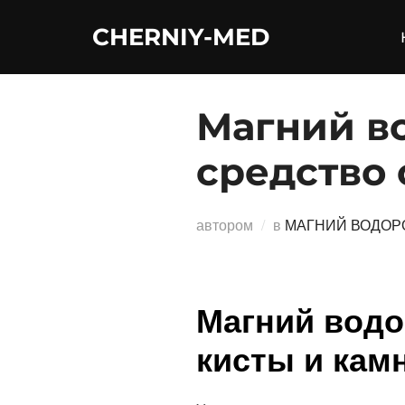
Перейти
CHERNIY-MED
к
содержимому
Магний в
средство 
автором
в
МАГНИЙ ВОДОР
Магний водо
кисты и кам