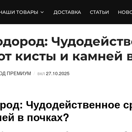
НАШИ ТОВАРЫ
ДОСТАВКА
СТАТЬИ
НОВ
одород: Чудодейст
от кисты и камней 
Опубликовано
ОД ПРЕМИУМ
вкл
27.10.2025
род: Чудодейственное с
ней в почках?