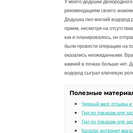
У моего дедушки двоюродного 
рекомендациям своего знакомо
Дедушка пил магний водород р
прием, несмотря на отсутстви
как и планировалось, он отпр
были провести операцию на по
оказались неожиданными. Врач
камней в почках больше нет. 
водород сыграл ключевую роль
Полезные материа
Черный мед: отзывы и
Гид по товарам для зд
Гид по товарам для зд
Каталог интернет-мага