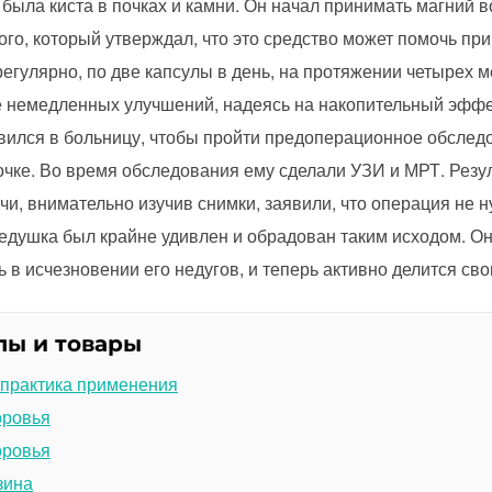
была киста в почках и камни. Он начал принимать магний в
го, который утверждал, что это средство может помочь пр
егулярно, по две капсулы в день, на протяжении четырех 
е немедленных улучшений, надеясь на накопительный эффек
авился в больницу, чтобы пройти предоперационное обследо
чке. Во время обследования ему сделали УЗИ и МРТ. Резу
и, внимательно изучив снимки, заявили, что операция не н
Дедушка был крайне удивлен и обрадован таким исходом. Он
 в исчезновении его недугов, и теперь активно делится св
лы и товары
 практика применения
оровья
оровья
зина